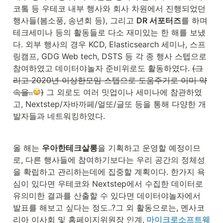
코톸 등 우테코 내부 행사와 회사 차원에서 진행되었던 
행사들(봄소풍, 송년회 등), 그리고 
DR 서포터즈
를 하며 
테크세미나 등의 활동들로 다소 재미있는 한 해를 보냈
다. 외부 행사의 경우 KCD, Elasticsearch 세미나, 스프
링캠프, GDG Web tech, DSTS 등 각 종 행사 스텝으로 
참여하였고 데이터야놀자 준비위로도 활동하였다. 
(그
리고 2020년 이상한모임 스텝으로 도움주기로 이미 약
속을..
)
 그 외로도 여러 밋업이나 세미나에 참관하였
고, Nextstep/자바까페/얼또/글또 등을 통해 다양한 개
발자들과 네트워킹하였다.
올 해는 
우아한테크살롱
을 기획하고 운영할 예정이므
로, 다른 행사들에 참여하기보다는 우리 공간의 정체성
을 확립하고 관리하는데에 집중할 계획이다. 한가지 욕
심이 있다면 우테코와 Nextstep에서 수집한 데이터로 
유의미한 결과를 산출할 수 있다면 데이터야놀자에서 
발표를 해보고 싶다는 정도..?그 외 활동으로는, 멘사코
리아 이사회 및 홈페이지위원장 인계,
마이크로소프트웨