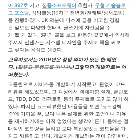
어 397호
 기고,
심플소프트웨어
추천사,
우형 기술블로
그 포스팅
, 성당활동(10지구 청년회/전례부/성서모임)
을 진행하였다. JK 덕분에 마소에 글을 기고한 경험
은 앞으로 다양한 형태의 글쓰기에 자신감을 주
게 될 거 같다. 3편의 글을 보고 한동안 곳곳에서 인사해
주셔서 언젠가는 시스템 디자인을 주제로 책을 써보
고 싶다는 욕심도 생겼다.
교육자로서는 2019년은 정말 의미가 있는 한 해였
다. 
(잘했고 못했고를 떠나서..)
그렇다면 개발자로는 어
떠했는가.
코틀린으로 서비스를 개발하기 시작했고, 원없이 코드
리뷰를 해보았으며, 그 과정에서 객체지향 설계, 클린코
드, TDD, DDD, 리팩토링 등의 주제들로 고민도 많이 하
였다. 하지만 코드리뷰했던 내용들을 보면 '코드결벽
증'에 가까울 뿐, 보다 나은 설계를 위한 조언이나 이유
를 제시하기에는 아직 멀었다는 생각이 든다. 올해는 절
대적인 코드량을 늘리고 보다 복잡성있는 코드들을 가
지고 씨름하고 싶다. 개발자가 개발하는 것이 당연한데, 