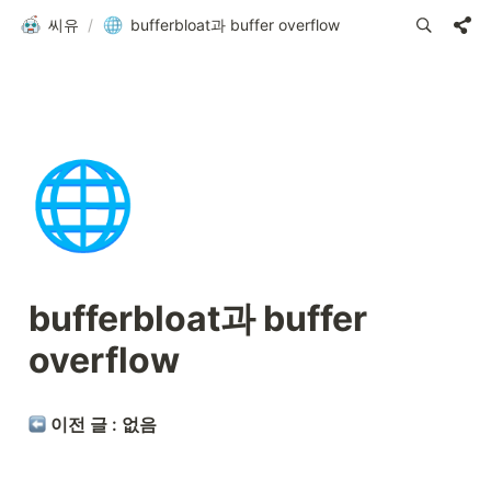
씨유
/
bufferbloat과 buffer overflow
🌐
bufferbloat과 buffer 
overflow
 이전 글 : 없음