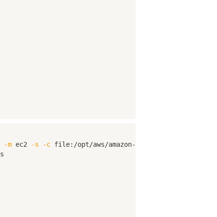
 
-m
 ec2 
-s
-c
 file:/opt/aws/amazon-cloudwatch-agent/bin/