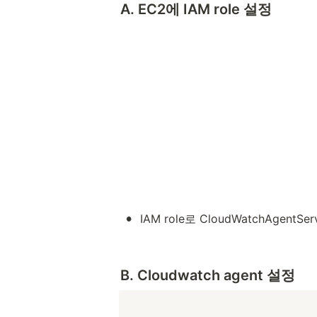
A. EC2에 IAM role 설정
•
IAM role로 CloudWatchAge
B. Cloudwatch agent 설정