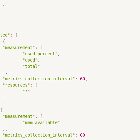
]
ted"
:
{
{
"measurement"
:
[
"used_percent"
,

"used"
,

"total"
]
,

"metrics_collection_interval"
:
60
,

"resources"
:
[
"*"
]
{
"measurement"
:
[
"mem_available"
]
,

"metrics_collection_interval"
:
60