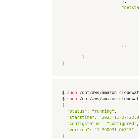
}
,

"netsta
}
,

}
}
}
$ 
sudo
 /opt/aws/amazon-cloudwat
$ 
sudo
 /opt/aws/amazon-cloudwat
{
"status"
:
"running"
,

"starttime"
:
"2023-11-27T22:0
"configstatus"
:
"configured"
,

"version"
:
"1.300031.0b313"
}