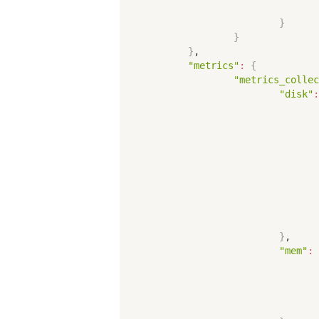
}
}
}
,

"metrics"
:
{
"metrics_collec
"disk"
:
}
,

"mem"
: