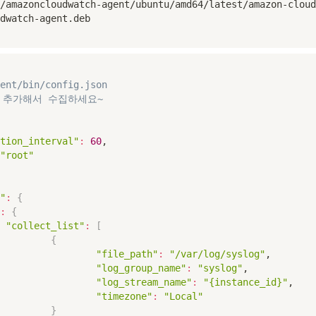
/amazoncloudwatch-agent/ubuntu/amd64/latest/amazon-cloud
dwatch-agent.deb
ent/bin/config.json
 추가해서 수집하세요~ 
tion_interval"
:
60
,

"root"
"
:
{
:
{
"collect_list"
:
[
{
"file_path"
:
"/var/log/syslog"
,

"log_group_name"
:
"syslog"
,

"log_stream_name"
:
"{instance_id}"
,

"timezone"
:
"Local"
}