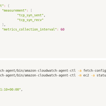
t"
:
{
"measurement"
:
[
"tcp_syn_sent"
,

"tcp_syn_recv"
]
,

"metrics_collection_interval"
:
60
ch-agent/bin/amazon-cloudwatch-agent-ctl 
-a
 fetch-config
ch-agent/bin/amazon-cloudwatch-agent-ctl 
-m
 ec2 
-a
1:10+00:00"
,
