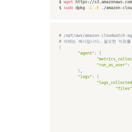
$ 
wget
 https://s3.amazonaws.com
$ 
sudo
 dpkg 
-i
-E
 ./amazon-clou
# /opt/aws/amazon-cloudwatch-ag
# 아래는 예시입니다. 필요한 지표를
{
"agent"
:
{
"metrics_collec
"run_as_user"
:
}
,

"logs"
:
{
"logs_collected
"files"